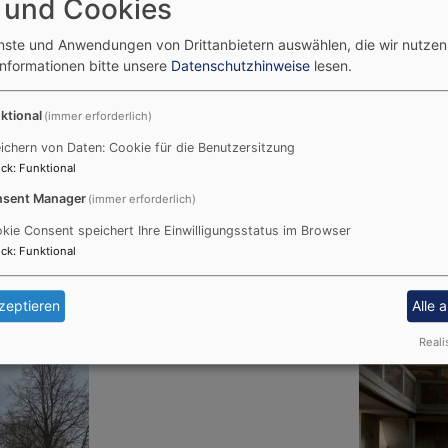
 und Cookies
enste und Anwendungen von Drittanbietern auswählen, die wir nutze
Informationen bitte unsere
Datenschutzhinweise
lesen.
Evang.-Luth Pfarramt Am
ktional
(immer erforderlich)
Schulweg 3
ichern von Daten: Cookie für die Benutzersitzung
91731 Langfurth
ck
:
Funktional
Tel:
09854/578
nsbach-Würzburg
sent Manager
(immer erforderlich)
Mail:
pfarramt.ammelbruch
Webseite
kie Consent speichert Ihre Einwilligungsstatus im Browser
ck
:
Funktional
esdienste geöffnet.
zeptieren
Alle 
Reali