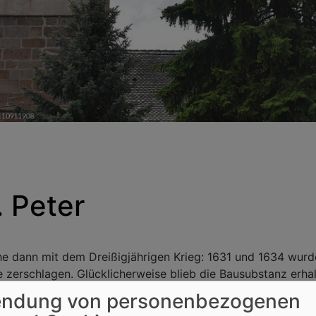
 Peter
che dann mit dem Dreißigjährigen Krieg: 1631 und 1634 wur
 zerschlagen. Glücklicherweise blieb die Bausubstanz erha
en: 1729 wurde die erste Orgel angeschafft, 1753 die Kirc
ndung von personenbezogenen
ließlich „regotisiert“ - die Kanzelwand wurde entfernt, die