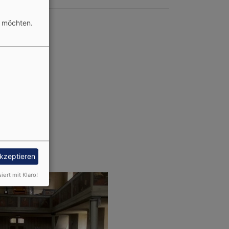
n möchten.
melbruch
@elkb.de
akzeptieren
siert mit Klaro!