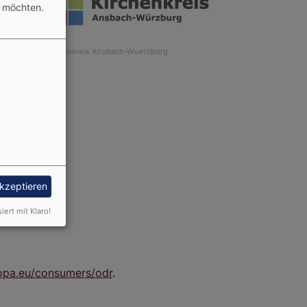
n möchten.
Bildrechte
Kirchenkreis Ansbach-Wuerzburg
akzeptieren
siert mit Klaro!
ropa.eu/consumers/odr
.