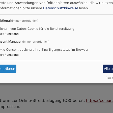
enste und Anwendungen von Drittanbietern auswählen, die wir nutze
zburg
Informationen bitte unsere
Datenschutzhinweise
lesen.
ktional
(immer erforderlich)
ichern von Daten: Cookie für die Benutzersitzung
ck
:
Funktional
sent Manager
(immer erforderlich)
kie Consent speichert Ihre Einwilligungsstatus im Browser
ck
:
Funktional
nne des § 18 MStV:
zeptieren
Alle 
Reali
tform zur Online-Streitbeilegung (OS) bereit:
https://ec.eu
Impressum.