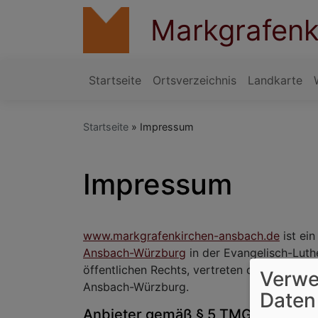
Direkt
Markgrafenk
zum
Inhalt
Startseite
Ortsverzeichnis
Landkarte
Hauptnavigation
Startseite
Impressum
Impressum
www.markgrafenkirchen-ansbach.de
ist ei
Ansbach-Würzburg
in der Evangelisch-Luthe
öffentlichen Rechts, vertreten durch Gisela
Verwe
Ansbach-Würzburg.
Daten
Anbieter gemäß § 5 TMG: