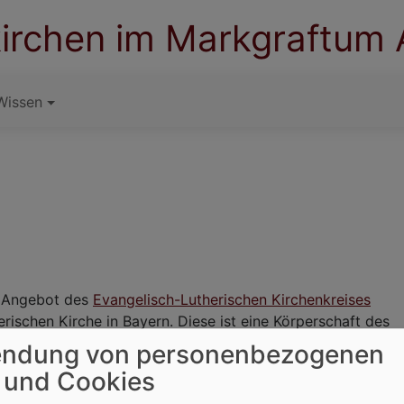
irchen im Markgraftum
Wissen
n Angebot des
Evangelisch-Lutherischen Kirchenkreises
rischen Kirche in Bayern. Diese ist eine Körperschaft des
 Bornowksi, Regionalbischöfin des Kirchenkreises
ndung von personenbezogenen
 und Cookies