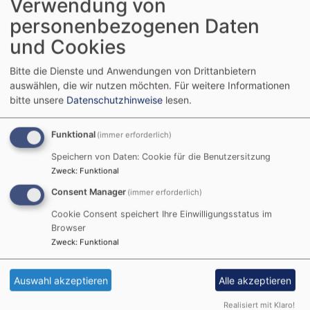
Verwendung von
personenbezogenen Daten
und Cookies
Bitte die Dienste und Anwendungen von Drittanbietern
auswählen, die wir nutzen möchten.
Für weitere Informationen
bitte unsere
Datenschutzhinweise
lesen.
Funktional
(immer erforderlich)
Speichern von Daten: Cookie für die Benutzersitzung
Bitte geben Sie in Ihrer Nachricht keine Links oder
Zweck
:
Funktional
Internetadressen an.
Consent Manager
(immer erforderlich)
Cookie Consent speichert Ihre Einwilligungsstatus im
Einwilligung
Browser
Sie erklären sich damit einverstanden, dass Ihre Daten zur
Zweck
:
Funktional
Bearbeitung Ihres Anliegens verwendet werden. Weitere
Informationen und Widerrufshinweise finden Sie in der
Auswahl akzeptieren
Alle akzeptieren
Datenschutzerklärung
.
CAPTCHA
Realisiert mit Klaro!