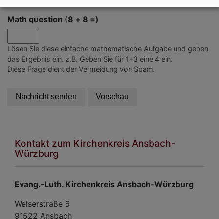
Math question (8 + 8 =)
Lösen Sie diese einfache mathematische Aufgabe und geben
das Ergebnis ein. z.B. Geben Sie für 1+3 eine 4 ein.
Diese Frage dient der Vermeidung von Spam.
Kontakt zum Kirchenkreis Ansbach-
Würzburg
Evang.-Luth. Kirchenkreis Ansbach-Würzburg
Welserstraße 6
91522 Ansbach