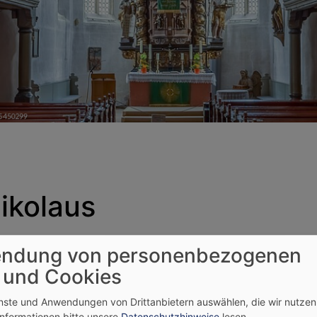
Nikolaus
ndung von personenbezogenen
rocke Ausstattung wurde 1898 neugotisch verändert. Der Ka
 und Cookies
 Renaissancekanzel, einem Abendmahlsrelief und den Figure
r auferstandene Christus mit der Siegesfahne in der Hand.
enste und Anwendungen von Drittanbietern auswählen, die wir nutze
Informationen bitte unsere
Datenschutzhinweise
lesen.