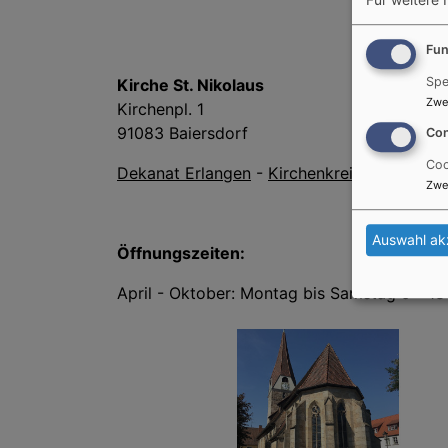
Fun
Spe
Kirche St. Nikolaus
Zwe
Kirchenpl. 1
91083 Baiersdorf
Con
Coo
Dekanat Erlangen
-
Kirchenkreis Nürnberg
Zwe
Auswahl ak
Öffnungszeiten:
April - Oktober: Montag bis Samstag 9 - 18