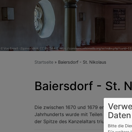
Startseite
Baiersdorf - St. Nikolaus
Baiersdorf - St. 
Verwe
Die zwischen 1670 und 1679 entstandene ba
Daten
Jahrhunderts wurde mit Teilen der älteren
der Spitze des Kanzelaltars triumphiert de
Bitte die Di
Für weitere 