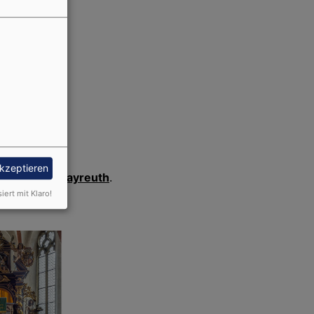
ersdorf
elkb.de
akzeptieren
rkgraftum Bayreuth
.
siert mit Klaro!