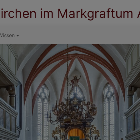
irchen im Markgraftum
Wissen