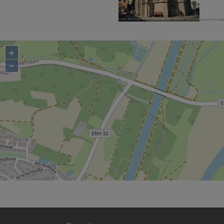
+
−
Hauptnavigation