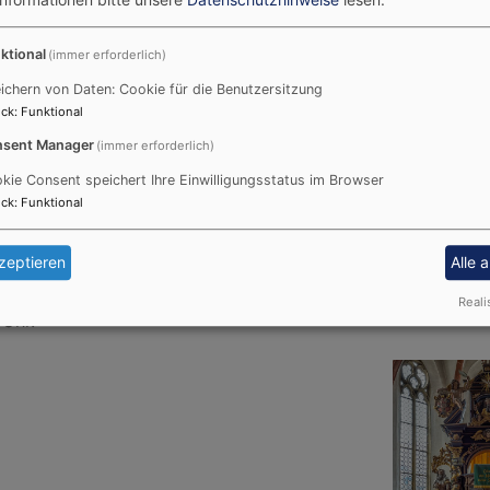
ktional
(immer erforderlich)
ichern von Daten: Cookie für die Benutzersitzung
Evang.-Luth. Pfarramt Bai
ck
:
Funktional
Kirchenplatz 5
91083 Baiersdorf
sent Manager
(immer erforderlich)
Tel.:
09133 2327
kie Consent speichert Ihre Einwilligungsstatus im Browser
Mail:
pfarramt.baiersdorf@
ck
:
Funktional
Webseite
zeptieren
Alle 
Baiersdorf gehörte zum
Ma
Reali
 Uhr.