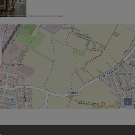
i
nutzermenü