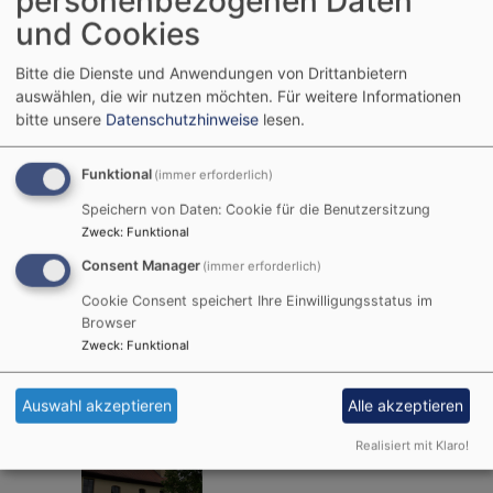
personenbezogenen Daten
Custenlohr
Tel.
09847 358
und Cookies
Mail:
Dekanat Uffenheim
-
pfarramt.seenheim@elkb.de
Bitte die Dienste und Anwendungen von Drittanbietern
Kirchenkreis Ansbach-
Webseite
auswählen, die wir nutzen möchten.
Für weitere Informationen
Würzburg
bitte unsere
Datenschutzhinweise
lesen.
Öffnungszeiten:
Benachbarte
Funktional
(immer erforderlich)
Die Kirche in Custenlohr
Markgrafenkirchen:
ist von Ostern bis
Speichern von Daten: Cookie für die Benutzersitzung
Neuherberg - St.
Zweck
:
Funktional
Oktober immer Sonntags
Andreas
geöffent.
Consent Manager
(immer erforderlich)
Uttenhofen - St.
Cookie Consent speichert Ihre Einwilligungsstatus im
Matthäus
Browser
Langensteinach -
Zweck
:
Funktional
St. Peter und Paul
Auswahl akzeptieren
Alle akzeptieren
Realisiert mit Klaro!