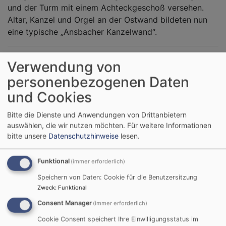
und der Turm mit einem Achteckgeschoß versehen.
Altar, Kanzel und Orgel an der Ostwand bildeten nun
eine typische „Ansbacher Kanzelwand“.
Verwendung von
personenbezogenen Daten
Kirche St. Johannes
und Cookies
Schulstraße
Bitte die Dienste und Anwendungen von Drittanbietern
74589 Ellrichshausen
auswählen, die wir nutzen möchten.
Für weitere Informationen
Kirchenbezirk Crailsheim
in der
Evangelischen
bitte unsere
Datenschutzhinweise
lesen.
Landeskirche in Württemberg
Evangelische Kirchengemeinde Ellrichshausen
Funktional
(immer erforderlich)
Am Schlegelberg 5
Speichern von Daten: Cookie für die Benutzersitzung
74589 Satteldorf-Ellrichshausen
Zweck
:
Funktional
Tel. 07950 684
Consent Manager
(immer erforderlich)
Webseite
Cookie Consent speichert Ihre Einwilligungsstatus im