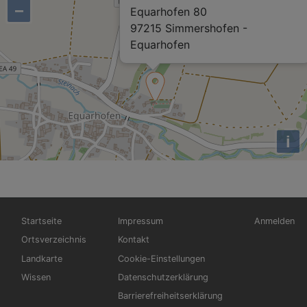
−
Equarhofen 80
97215 Simmershofen -
Equarhofen
i
Hauptnavigation
Fußbereichsmenü
Benutzerm
Startseite
Impressum
Anmelden
Ortsverzeichnis
Kontakt
Landkarte
Cookie-Einstellungen
Wissen
Datenschutzerklärung
Barrierefreiheitserklärung