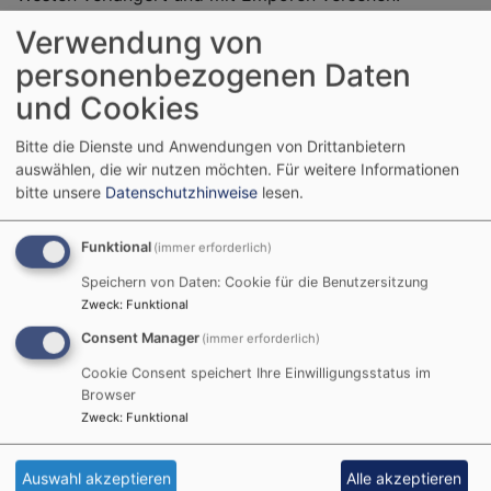
Verwendung von
personenbezogenen Daten
und Cookies
Kirche St. Kilian
Evang.-Luth. Pfarramt
Bitte die Dienste und Anwendungen von Drittanbietern
Equarhofen 80
Simmershofen
auswählen, die wir nutzen möchten.
Für weitere Informationen
97215
Hauptstraße 13
bitte unsere
Datenschutzhinweise
lesen.
Simmershofen -
97215 Simmershofen
Equarhofen
Tel.:
09848 236
Funktional
(immer erforderlich)
Mail:
Dekanat
Speichern von Daten: Cookie für die Benutzersitzung
pfarramt.simmershofen@elkb.de
Uffenheim
-
Zweck
:
Funktional
Webseite
Kirchenkreis
Consent Manager
(immer erforderlich)
Würzburg-
Cookie Consent speichert Ihre Einwilligungsstatus im
Ansbach
Browser
Zweck
:
Funktional
Öffnungszeiten:
Benachbarte
Markgrafenkirchen:
Die Kirche ist nur zu den
Auswahl akzeptieren
Alle akzeptieren