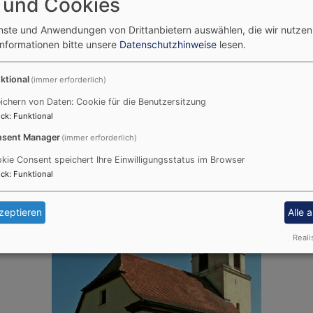
 und Cookies
Evang.-Luth. Pfarramt Th
enste und Anwendungen von Drittanbietern auswählen, die wir nutze
Münchner Straße 7
Informationen bitte unsere
Datenschutzhinweise
lesen.
91177 Thalnässing
Tel.:
(09173) 77 955
ktional
(immer erforderlich)
rg
Mail:
pfarramt.thalmaessin
ichern von Daten: Cookie für die Benutzersitzung
Webseite
ck
:
Funktional
sent Manager
(immer erforderlich)
tesdienste geöffnet.
kie Consent speichert Ihre Einwilligungsstatus im Browser
ck
:
Funktional
zeptieren
Alle 
Reali