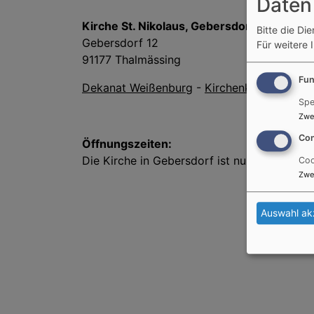
Daten
Kirche St. Nikolaus, Gebersdorf
Bitte die Di
Gebersdorf 12
Für weitere 
91177 Thalmässing
Fun
Dekanat Weißenburg
-
Kirchenkreis Nürnbe
Spe
Zwe
Con
Öffnungszeiten:
Die Kirche in Gebersdorf ist nur zu den Got
Coo
Zwe
Auswahl ak