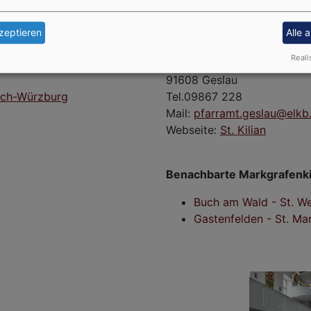
zeptieren
Alle 
Evang.-Luth Pfarramt Ge
Reali
Pfarrgasse 8
91608 Geslau
ach-Würzburg
Tel.09867 228
Mail:
pfarramt.geslau@elkb
Webseite:
St. Kilian
Benachbarte Markgrafenki
Buch am Wald - St. We
Gastenfelden - St. Ma