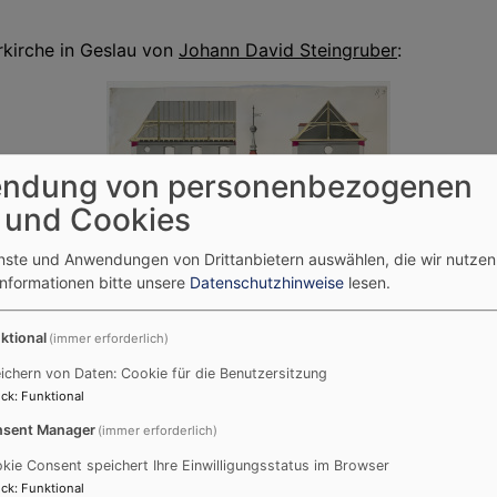
rkirche in Geslau von
Johann David Steingruber
:
ndung von personenbezogenen
 und Cookies
enste und Anwendungen von Drittanbietern auswählen, die wir nutze
Informationen bitte unsere
Datenschutzhinweise
lesen.
ktional
(immer erforderlich)
ichern von Daten: Cookie für die Benutzersitzung
ck
:
Funktional
sent Manager
(immer erforderlich)
Bildrechte
Staatsarchiv Nürnberg,
www.gda.bayern.de
kie Consent speichert Ihre Einwilligungsstatus im Browser
rchivbild mit freundlicher Genehmigung des Staatsarchivs Nürnbe
ck
:
Funktional