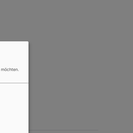
n möchten.
rg