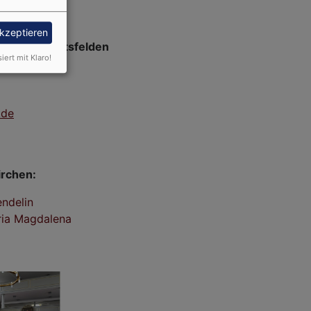
akzeptieren
slau-Frommetsfelden
siert mit Klaro!
.de
rchen:
ndelin
ria Magdalena