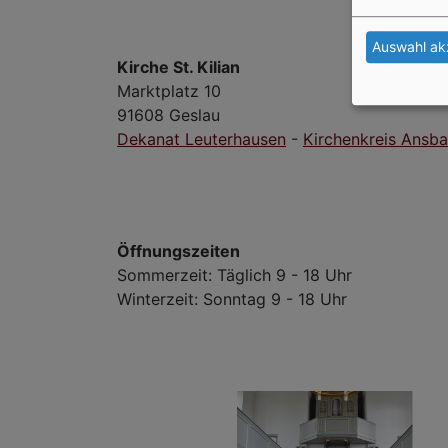
Auswahl ak
Kirche St. Kilian
Marktplatz 10
91608 Geslau
Dekanat Leuterhausen
-
Kirchenkreis Ansb
Öffnungszeiten
Sommerzeit: Täglich 9 - 18 Uhr
Winterzeit: Sonntag 9 - 18 Uhr