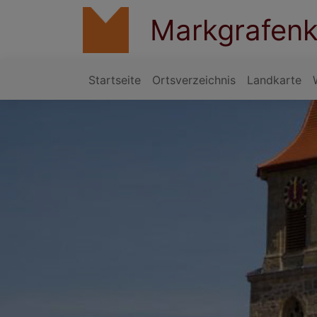
Direkt
Markgrafenk
zum
Inhalt
Startseite
Ortsverzeichnis
Landkarte
Hauptnavigation