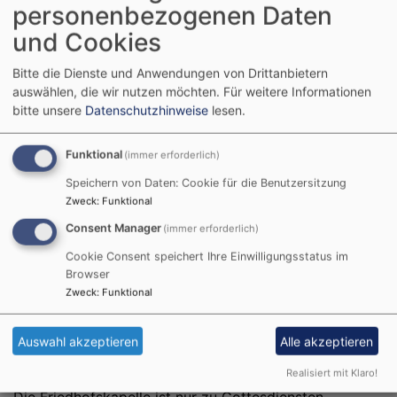
personenbezogenen Daten
wurde die Friedhofskapelle errichtet. Die Ecken des
Saalbaus sind abgerundet. Ein Chor ist nicht
und Cookies
vorhanden.
Bitte die Dienste und Anwendungen von Drittanbietern
auswählen, die wir nutzen möchten.
Für weitere Informationen
bitte unsere
Datenschutzhinweise
lesen.
Funktional
(immer erforderlich)
Friedhofskapelle,
Evangelisch-Lutherisches
Kleinlangheim
Pfarramt
Speichern von Daten: Cookie für die Benutzersitzung
Zweck
:
Funktional
Hauptstraße 2
Hauptstraße 30
97355
97355 Kleinlangheim
Consent Manager
(immer erforderlich)
Kleinlangheim
Tel.
09325 273
(mit
Cookie Consent speichert Ihre Einwilligungsstatus im
Anrufbeantworter)
Browser
Dekanat Kitzingen
E-Mail:
Zweck
:
Funktional
-
Kirchenkreis
pfarramt.kleinlangheim@elkb.de
Ansbach-Würzburg
Webseite
Auswahl akzeptieren
Alle akzeptieren
Realisiert mit Klaro!
Öffnungszeiten: