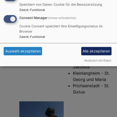
97337 Dettelbach -
97337 Dettelbach
Speichern von Daten: Cookie für die Benutzersitzung
Neuses am Berg
Tel.
09324 / 735
Zweck
:
Funktional
E-Mail:
Dekanat Kitzingen
-
Consent Manager
(immer erforderlich)
pfarramt.dreieinigkeit-
Kirchenkreis Ansbach-
dettelbach@elkb.de
Cookie Consent speichert Ihre Einwilligungsstatus im
Würzburg
Webseite
Browser
Zweck
:
Funktional
Öffnungszeiten:
Benachbarte
Die Kirche ist ab Ostern
Markgrafenkirchen:
Auswahl akzeptieren
Alle akzeptieren
bis in den Herbst täglich
Mainstockheim - St.
Realisiert mit Klaro!
geöffnet.
Jakobus
Kleinlangheim - St.
Georg und Maria
Prichsenstadt - St.
Sixtus