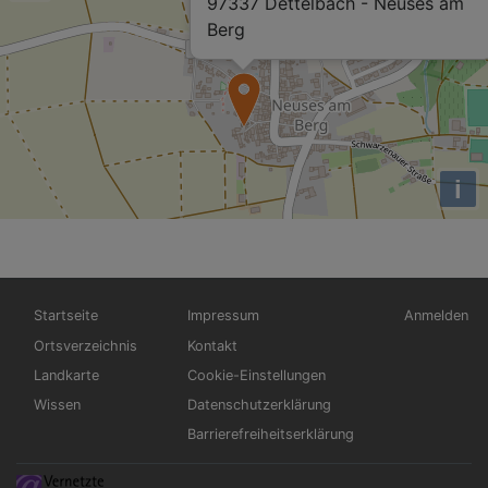
97337 Dettelbach - Neuses am
Berg
i
Hauptnavigation
Fußbereichsmenü
Benutzerm
Startseite
Impressum
Anmelden
Ortsverzeichnis
Kontakt
Landkarte
Cookie-Einstellungen
Wissen
Datenschutzerklärung
Barrierefreiheitserklärung