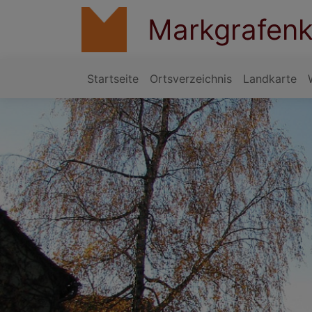
Direkt
Markgrafenk
zum
Inhalt
Startseite
Ortsverzeichnis
Landkarte
Hauptnavigation