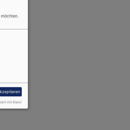
n möchten.
almässing
g@elkb.de
akzeptieren
siert mit Klaro!