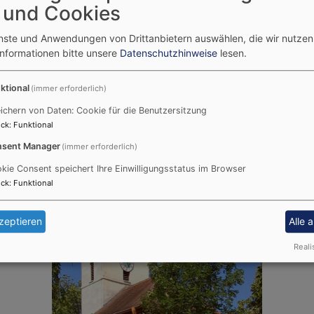
 und Cookies
enste und Anwendungen von Drittanbietern auswählen, die wir nutze
Evang.-Luth. Pfarramt Th
Informationen bitte unsere
Datenschutzhinweise
lesen.
Münchner Straße 7
91177 Thalnässing
ktional
(immer erforderlich)
Tel.:
(09173) 77 955
rg
Mail:
pfarramt.thalmaessin
ichern von Daten: Cookie für die Benutzersitzung
ck
:
Funktional
Webseite
sent Manager
(immer erforderlich)
kie Consent speichert Ihre Einwilligungsstatus im Browser
ottesdiensten geöffnet.
ck
:
Funktional
zeptieren
Alle 
Reali