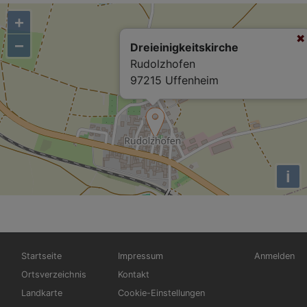
+
−
Dreieinigkeitskirche
Rudolzhofen
97215 Uffenheim
i
Hauptnavigation
Fußbereichsmenü
Benutzerm
Startseite
Impressum
Anmelden
Ortsverzeichnis
Kontakt
Landkarte
Cookie-Einstellungen