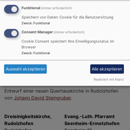
Funktional
(immer erforderlich)
Speichern von Daten: Cookie für die Benutzersitzung
Zweck
:
Funktional
Consent Manager
(immer erforderlich)
Cookie Consent speichert Ihre Einwilligungsstatus im
Browser
Zweck
:
Funktional
Auswahl akzeptieren
Alle akzeptieren
Bildrechte
(Staatsarchiv Nürnberg, Regierung von Mittelfranken,
Plansammlung (Abgabe 1942) II/23
Realisiert mit Klaro!
Entwurf einer neuen Querhauskirche in Rudolzhofen
von
Johann David Steingruber
.
Dreieinigkeitskirche,
Evang.-Luth. Pfarramt
Rudolzhofen
Seenheim-Ermetzhofen