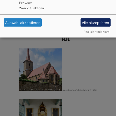
Browser
Zweck
:
Funktional
Öffnungszeiten:
Benachbarte
Auswahl akzeptieren
Alle akzeptieren
Markgrafenkirchen:
Realisiert mit Klaro!
N.N.
N.N.