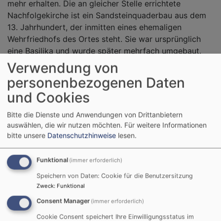
mehr erhalten. Die an gleicher Stelle errichtete
Nachfolgekirche ist ein Sandsteinquaderbau aus dem
13. Jahrhundert, der inmitten eines ehemaligen
Wehrfriedhofs des Ortes steht. Sie war ursprünglich
eine Basilika und wurde später mehrfach umgebaut.
Die Ausstattung der Kirche ist im Markgrafenstil
Verwendung von
gehalten und stammt aus der Zeit der
personenbezogenen Daten
Kirchenrenovierung von 1804, geplant und ausgeführt
und Cookies
von Bauinspektor Spindler, der seine Ausbildung in der
markgräflichen Zeit erhielt,
Bitte die Dienste und Anwendungen von Drittanbietern
auswählen, die wir nutzen möchten.
Für weitere Informationen
bitte unsere
Datenschutzhinweise
lesen.
Kirche St. Alban
Evang.-Luth. Pfarramt
Hauptstraße 25
Haupstr. 34
Funktional
(immer erforderlich)
91623 Sachsen bei
91623 Sachsen bei
Speichern von Daten: Cookie für die Benutzersitzung
Ansbach
Ansbach
Zweck
:
Funktional
Tel.:
09827 1707
E-Mail:
Consent Manager
(immer erforderlich)
Dekanat Ansbach
-
pfarramt.sachsen@elkb.de
Cookie Consent speichert Ihre Einwilligungsstatus im
Kirchenkreis Ansbach