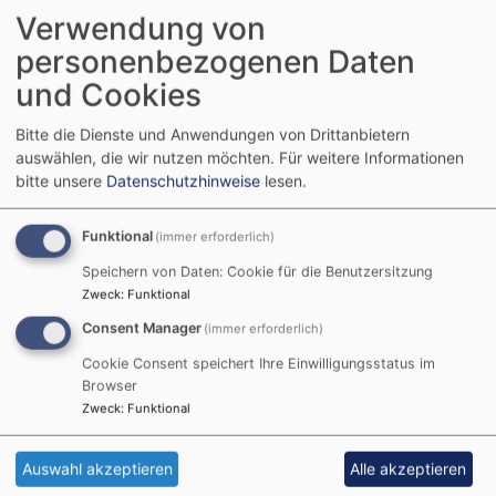
Tel. 09873 255
Verwendung von
Webseite
personenbezogenen Daten
und Cookies
Öffnungszeiten
Bitte die Dienste und Anwendungen von Drittanbietern
Unsere Filialkirche St. Nikolaus ist tagsüber immer
auswählen, die wir nutzen möchten.
Für weitere Informationen
geöffnet.
bitte unsere
Datenschutzhinweise
lesen.
Benachbarte Markgrafenkirchen
Funktional
(immer erforderlich)
Windsbach - St. Margareta
Speichern von Daten: Cookie für die Benutzersitzung
Zweck
:
Funktional
Consent Manager
(immer erforderlich)
Cookie Consent speichert Ihre Einwilligungsstatus im
Browser
Zweck
:
Funktional
Auswahl akzeptieren
Alle akzeptieren