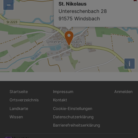
−
St. Nikolaus
Untereschenbach 28
91575 Windsbach
i
Hauptnavigation
Fußbereichsmenü
Benutzerm
Startseite
Impressum
Anmelden
Ortsverzeichnis
Kontakt
Landkarte
Cookie-Einstellungen
Wissen
Datenschutzerklärung
Barrierefreiheitserklärung