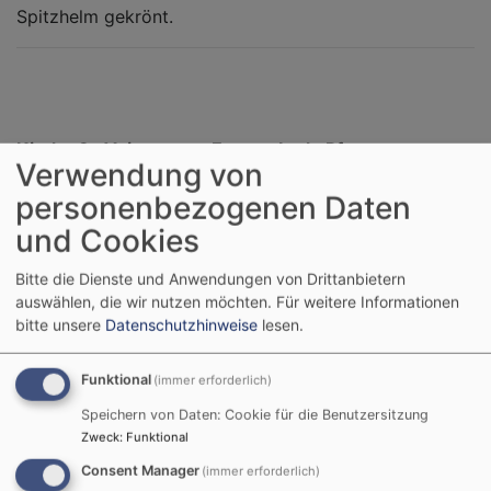
Spitzhelm gekrönt.
Kirche St. Veit,
Evang.-Luth. Pfarramt
Verwendung von
Weimersheim
Weimersheim
personenbezogenen Daten
Weimersheimer
Weimersheimer Ring 25
Ring 27
Tel:
09141 - 2190
und Cookies
91781 Weißenburg
Mail:
Bitte die Dienste und Anwendungen von Drittanbietern
in Bayern
Pfarramt.Weimersheim@elkb.de
auswählen, die wir nutzen möchten.
Für weitere Informationen
Webseite
Dekanat
bitte unsere
Datenschutzhinweise
lesen.
Weißenburg
-
Kirchenkreis
Funktional
(immer erforderlich)
Nürnberg
Speichern von Daten: Cookie für die Benutzersitzung
Zweck
:
Funktional
Öffnungszeiten:
Consent Manager
(immer erforderlich)
Täglich von 8 bis 20 Uhr.