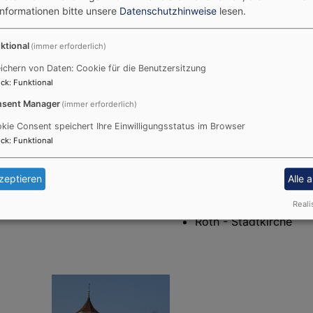
Informationen bitte unsere
Datenschutzhinweise
lesen.
ktional
(immer erforderlich)
Evang.-Luth. Pfarramt Ec
ichern von Daten: Cookie für die Benutzersitzung
Eckersmühlener Hauptstra
ck
:
Funktional
91154 Roth
sent Manager
(immer erforderlich)
Tel.:
09171/892269
rg
Mail:
pfarramt.eckersmuehl
kie Consent speichert Ihre Einwilligungsstatus im Browser
ck
:
Funktional
Webseite
Benachbarte Markgrafenki
zeptieren
Alle 
ffnet.
Pfaffenhofen - St. Otti
Reali
Roth - Stadtkirche