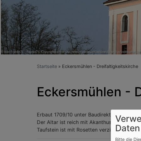
Startseite
Eckersmühlen - Dreifaltigkeitskirche
Eckersmühlen - Dr
Erbaut 1709/10 unter Baudirektor Gabriel d
Verwe
Der Altar ist reich mit Akanthusranken und
Daten
Taufstein ist mit Rosetten verziert; beide
Bitte die Di