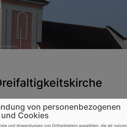
eifaltigkeitskirche
e Gabrieli nach Plänen des Bündner Architekten Lorenzo Sal
ndung von personenbezogenen
 Putten geschmückt. Die seitlich angebrachte Kanzel mit S
 und Cookies
 stammen noch aus dem Vorgängerbau der Kirche.
enste und Anwendungen von Drittanbietern auswählen, die wir nutze