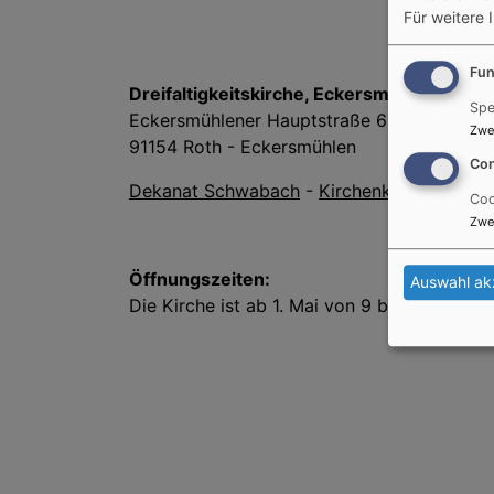
Für weitere 
Fun
Dreifaltigkeitskirche, Eckersmühlen
Spe
Eckersmühlener Hauptstraße 68
Zwe
91154 Roth - Eckersmühlen
Con
Dekanat Schwabach
-
Kirchenkreis Nürnbe
Coo
Zwe
Öffnungszeiten:
Auswahl ak
Die Kirche ist ab 1. Mai von 9 bis 18 Uhr geö