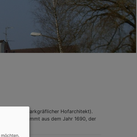
le (damals markgräflicher Hofarchitekt).
challdeckel stammt aus dem Jahr 1690, der
n möchten.