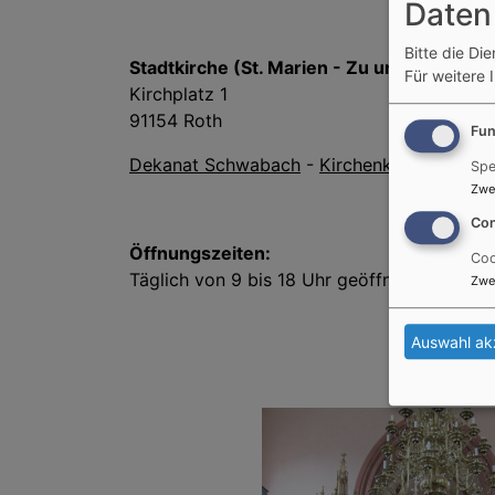
Daten
Bitte die Di
Stadtkirche (St. Marien - Zu unseren liebe
Für weitere 
Kirchplatz 1
91154 Roth
Fun
Dekanat Schwabach
-
Kirchenkreis Nürnbe
Spe
Zwe
Con
Öffnungszeiten:
Coo
Täglich von 9 bis 18 Uhr geöffnet.
Zwe
Auswahl ak