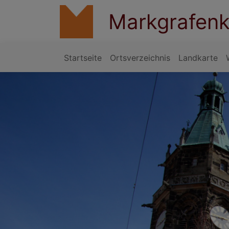
Direkt
Markgrafenk
zum
Inhalt
Startseite
Ortsverzeichnis
Landkarte
Hauptnavigation