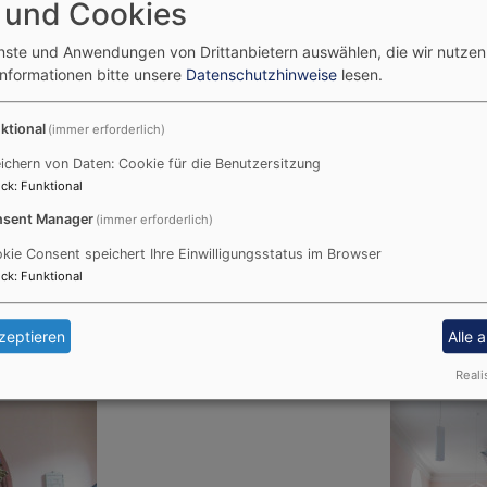
 und Cookies
enste und Anwendungen von Drittanbietern auswählen, die wir nutze
n Frau) - Roth
Evang.-Luth. Pfarramt Rot
Informationen bitte unsere
Datenschutzhinweise
lesen.
Kirchplatz 3
91154 Roth
ktional
(immer erforderlich)
Tel.:
09171 9714-0
rg
ichern von Daten: Cookie für die Benutzersitzung
Mail:
pfarramt.roth@elkb.d
ck
:
Funktional
Webseite
sent Manager
(immer erforderlich)
Benachbarte Markgrafenki
kie Consent speichert Ihre Einwilligungsstatus im Browser
ck
:
Funktional
Eckersmühlen - Dreifal
Pfaffenhofen - St. Otti
zeptieren
Alle 
Reali