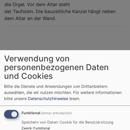
die Orgel. Vor dem Altar steht
der Taufstein. Die bauzeitliche Kanzel hängt neben
dem Altar an der Wand.
Kirche St.
Evang.-Luth. Pfarramt
Verwendung von
Gotthard,
Thalmässing
personenbezogenen Daten
Thalmässing
Münchner Straße 7
und Cookies
Münchner Straße 9
91177 Thalnässing
91177 Thalnässing
Tel.:
(09173) 77 955
Bitte die Dienste und Anwendungen von Drittanbietern
Mail:
auswählen, die wir nutzen möchten.
Für weitere Informationen
Dekanat
pfarramt.thalmaessing@elkb.de
bitte unsere
Datenschutzhinweise
lesen.
Weißenburg
-
Webseite
Kirchenkreis
Funktional
Nürnberg
(immer erforderlich)
Speichern von Daten: Cookie für die Benutzersitzung
Öffnungszeiten:
Benachbarte
Zweck
:
Funktional