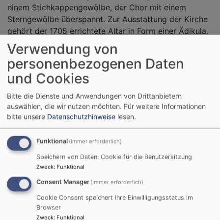
einem Stichkappengewölbe, der Chor mit einem
Sterngewölbe überspannt. Zur Ausstattung der Kirche
gehört der 1705 errichtete Altar in Form einer Ädikula.
Verwendung von
personenbezogenen Daten
und Cookies
Kirche St. Jakob,
Evang.-Luth. Pfarramt
Bitte die Dienste und Anwendungen von Drittanbietern
Ulsenheim
Ulsenheim
auswählen, die wir nutzen möchten.
Für weitere Informationen
Ulsenheim 87
Ulsenheim 81
bitte unsere
Datenschutzhinweise
lesen.
91478 Markt
91478 Markt Nordheim
Nordheim - Ulsenheim
Tel.
09842 475
Funktional
(immer erforderlich)
E-Mail:
Dekanat Uffenheim
-
Speichern von Daten: Cookie für die Benutzersitzung
pfarramt.ulsenheim@elkb.de
Zweck
:
Funktional
Kirchenkreis Ansbach-
Webseite
Würzburg
Consent Manager
(immer erforderlich)
Cookie Consent speichert Ihre Einwilligungsstatus im
Öffnungszeite
n:
Benachbarte
Browser
Die Kirche in Ulsenheim
Markgrafenkirchen:
Zweck
:
Funktional