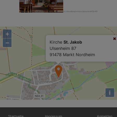
+
−
Kirche
St. Jakob
Ulsenheim 87
91478 Markt Nordheim
i
Hauptnavigation
Fußbereichsmenü
Benutzerm
Startseite
Impressum
Anmelden